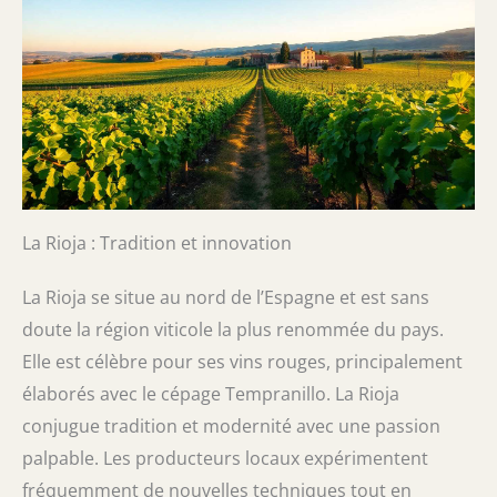
La Rioja : Tradition et innovation
La Rioja se situe au nord de l’Espagne et est sans
doute la région viticole la plus renommée du pays.
Elle est célèbre pour ses vins rouges, principalement
élaborés avec le cépage Tempranillo. La Rioja
conjugue tradition et modernité avec une passion
palpable. Les producteurs locaux expérimentent
fréquemment de nouvelles techniques tout en