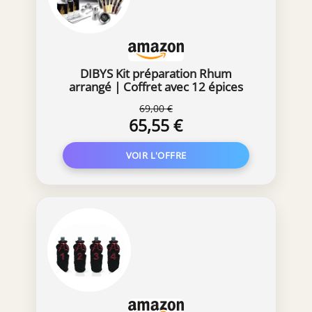
DIBYS Kit préparation Rhum
arrangé | Coffret avec 12 épices
Naturelles et Accessoires | Cadeau
69,00 €
pour Homme et Femme | Kit de
65,55 €
dégustation de Rhum DIY avec 4
Recettes | Set à Faire soi-même