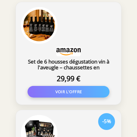
Set de 6 housses dégustation vin à
l'aveugle – chaussettes en
néoprène noir opaques
29,99 €
numérotées 1 à 6 avec citations
humoristiques – accessoires
œnologie, blind tasting, cadeau vin
original
-5%