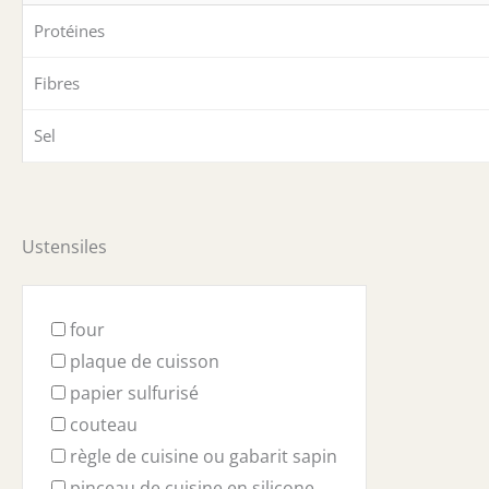
Protéines
Fibres
Sel
Ustensiles
four
plaque de cuisson
papier sulfurisé
couteau
règle de cuisine ou gabarit sapin
pinceau de cuisine en silicone