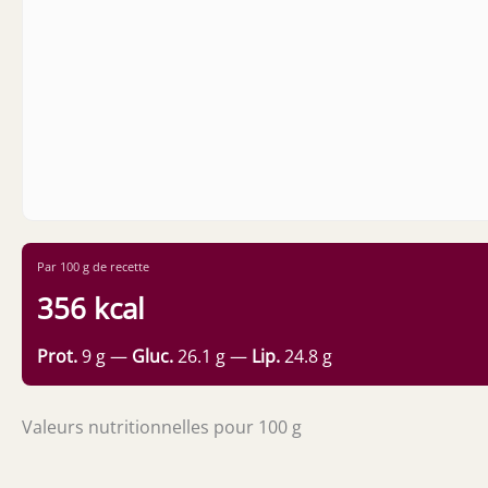
Par 100 g de recette
356 kcal
Prot.
9 g —
Gluc.
26.1 g —
Lip.
24.8 g
Valeurs nutritionnelles pour 100 g