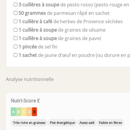
3
cuillères à soupe
de pesto rosso (pesto rouge en 
50
grammes
de parmesan râpé en sachet
1
cuillère à café
de herbes de Provence séchées
1
cuillère à soupe
de graines de sésame
1
cuillère à soupe
de graines de pavot
1
pincée
de sel fin
1
sachet
de jaune d’œuf en poudre (ou dorure en 
Analyse nutritionnelle
Nutri-Score E
A
B
C
D
E
Très riche en graisses
Plat énergétique
Assez salé
Faible en fibres