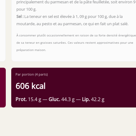
principalement du parmesan et de la pâte feuilletée, soit environ 9
pour 100 g.
Sel :
La teneur en sel est élevée à 1, 09 g pour 100 g, due à la
moutarde, au pesto et au parmesan, ce qui en fait un plat salé.
À consommer plutôt occasionnellement en raison de sa forte densité énergétique
de sa teneur en graisses saturées. Ces valeurs restent approximatives pour une
préparation maison.
Par portion (4 parts)
606 kcal
Prot.
15.4 g —
Gluc.
44.3 g —
Lip.
42.2 g