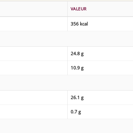
VALEUR
356 kcal
24.8 g
10.9 g
26.1 g
0.7 g