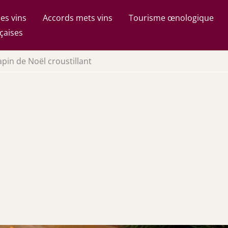
es vins
Accords mets vins
Tourisme œnologique
çaises
sapin de Noël croustillant