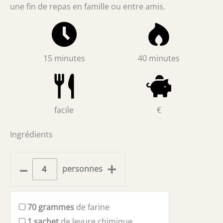
une fin de repas en famille ou entre amis.
15 minutes
40 minutes
facile
€
Ingrédients
–
+
personnes
70
grammes
de farine
1
sachet
de levure chimique