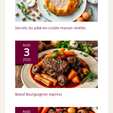
Secrets du pâté-en-croûte maison révélés
Août
3
2025
Boeuf Bourguignon express
Août