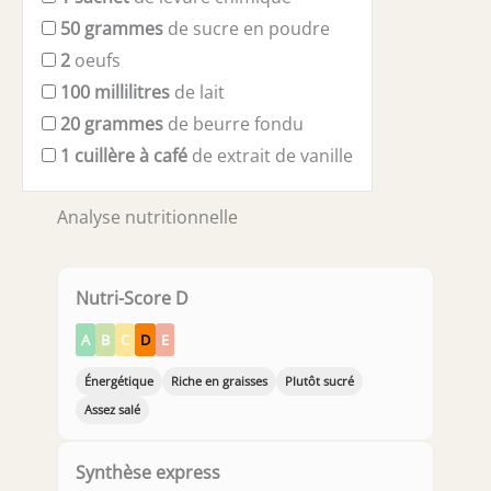
50
grammes
de sucre en poudre
2
oeufs
100
millilitres
de lait
20
grammes
de beurre fondu
1
cuillère à café
de extrait de vanille
Analyse nutritionnelle
Nutri-Score D
A
B
C
D
E
Énergétique
Riche en graisses
Plutôt sucré
Assez salé
Synthèse express