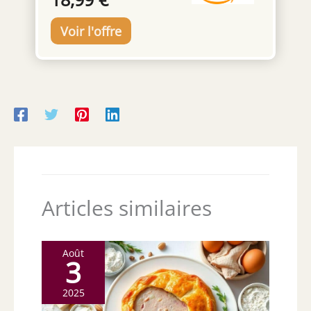
L’encre ne traverse pas le papier Largeur de
trait fine : 0,9-1,3 mm.
Articles similaires
Août
3
2025