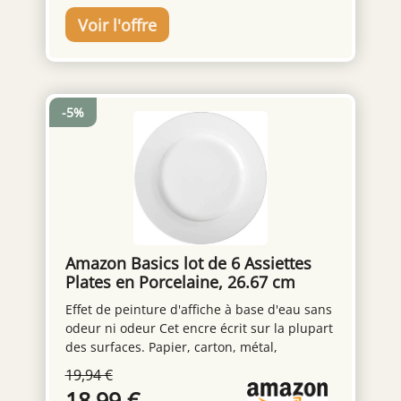
l'utilisation à l'extérieur. La lame et le
non poreuse qui empêche les bactéries de
récipient sont faciles à retirer, faciles à
se déposer. Elle est très facile à nettoyer et
utiliser et à nettoyer, lavables au lave-
totalement hygiénique. Fabriquée en France.
vaisselle.
Compatible micro-ondes et lave-vaisselle.
-5%
Amazon Basics lot de 6 Assiettes
Plates en Porcelaine, 26.67 cm
Effet de peinture d'affiche à base d'eau sans
odeur ni odeur Cet encre écrit sur la plupart
des surfaces. Papier, carton, métal,
plastique, verre, pierre, toile, tissu, etc.
19,94 €
Produit une couleur opaque et éclatante
18,99 €