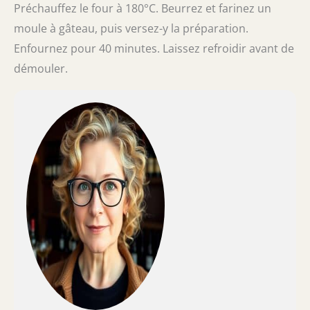
Préchauffez le four à 180°C. Beurrez et farinez un
moule à gâteau, puis versez-y la préparation.
Enfournez pour 40 minutes. Laissez refroidir avant de
démouler.