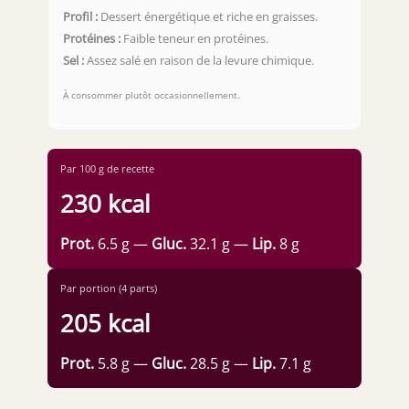
Profil :
Dessert énergétique et riche en graisses.
Protéines :
Faible teneur en protéines.
Sel :
Assez salé en raison de la levure chimique.
À consommer plutôt occasionnellement.
Par 100 g de recette
230 kcal
Prot.
6.5 g —
Gluc.
32.1 g —
Lip.
8 g
Par portion (4 parts)
205 kcal
Prot.
5.8 g —
Gluc.
28.5 g —
Lip.
7.1 g