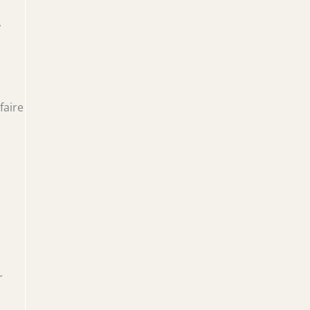
,
faire
r