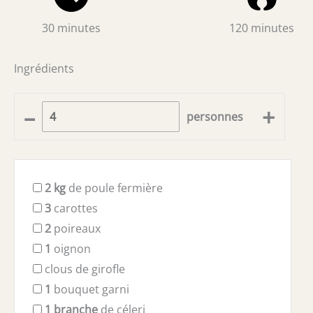
30 minutes
120 minutes
Ingrédients
–
+
personnes
2
kg
de poule fermière
3
carottes
2
poireaux
1
oignon
clous de girofle
1
bouquet garni
1
branche
de céleri