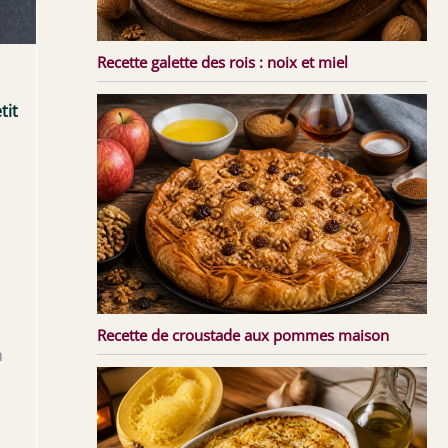
Recette galette des rois : noix et miel
tit
Recette de croustade aux pommes maison
n