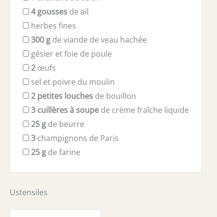
4
gousses
de ail
herbes fines
300
g
de viande de veau hachée
gésier et foie de poule
2
œufs
sel et poivre du moulin
2
petites louches
de bouillon
3
cuillères à soupe
de crème fraîche liquide
25
g
de beurre
3
champignons de Paris
25
g
de farine
Ustensiles