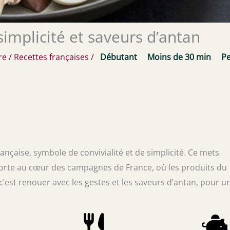
simplicité et saveurs d’antan
re
/
Recettes françaises
/
Débutant
Moins de 30 min
Pe
ançaise, symbole de convivialité et de simplicité. Ce mets
sporte au cœur des campagnes de France, où les produits du
c’est renouer avec les gestes et les saveurs d’antan, pour u