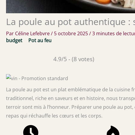
La poule au pot authentique : 
Par
Céline Lefebvre
/
5 octobre 2025
/
3 minutes de lectu
budget
Pot au feu
4.9/5 - (8 votes)
La poule au pot est un plat emblématique de la cuisine fr
traditionnel, riche en saveurs et en histoire, nous tran
terroir sont mis à l’honneur. Préparer une poule au pot, 
repas qui réchauffe les cœurs et les corps.