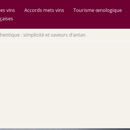
es vins
Accords mets vins
Tourisme œnologique
çaises
hentique : simplicité et saveurs d’antan