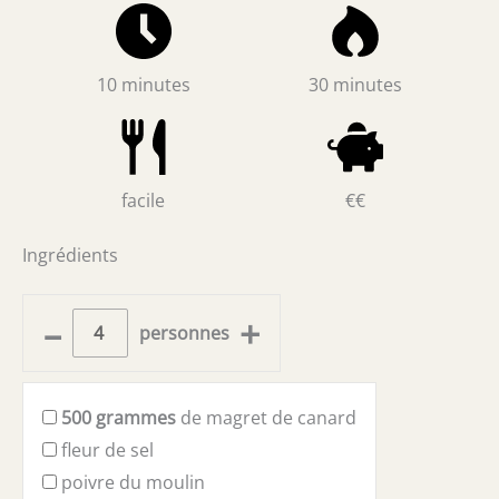
10 minutes
30 minutes
facile
€€
Ingrédients
–
+
personnes
500
grammes
de magret de canard
fleur de sel
poivre du moulin