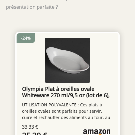
présentation parfaite ?
-24%
Olympia Plat à oreilles ovale
Whiteware 270 ml/9,5 oz (lot de 6),
Porcelaine blanche, Taille :
UTILISATION POLYVALENTE : Ces plats à
244(L)x202(P) mm, Plat de service
oreilles ovales sont parfaits pour servir,
ovale, Plats d'accompagnement
cuire et réchauffer des aliments au four, au
latéraux, Four, Micro ondes, W427
micro-ondes et au congélateur DURABLE ET
33,33 €
RÉSISTANT : Les bords roulés renforcés