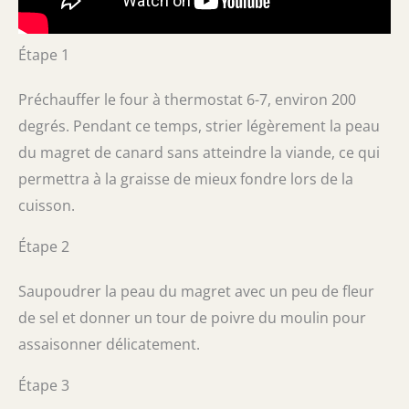
Étape 1
Préchauffer le four à thermostat 6-7, environ 200
degrés. Pendant ce temps, strier légèrement la peau
du magret de canard sans atteindre la viande, ce qui
permettra à la graisse de mieux fondre lors de la
cuisson.
Étape 2
Saupoudrer la peau du magret avec un peu de fleur
de sel et donner un tour de poivre du moulin pour
assaisonner délicatement.
Étape 3