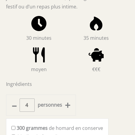
festif ou d’un repas plus intime.
30 minutes
35 minutes
moyen
€€€
Ingrédients
–
+
personnes
300
grammes
de homard en conserve