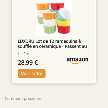
usage domestique ou professionnel, alliant
fonctionnalité et style.
LDXDRU Lot de 12 ramequins à
soufflé en céramique - Passent au
four - 200 ml - Pour crème brûlée -
1 pièce
Mini ramequins en porcelaine
28,99 €
multicolore pour desserts, muffins
Comment présenter