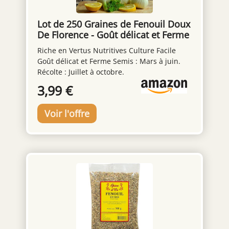
Lot de 250 Graines de Fenouil Doux
De Florence - Goût délicat et Ferme
- bulbes arrondis bien blancs - se
Riche en Vertus Nutritives Culture Facile
cultive facilement - Riche en Vertus
Goût délicat et Ferme Semis : Mars à juin.
Nutritives.
Récolte : Juillet à octobre.
3,99 €