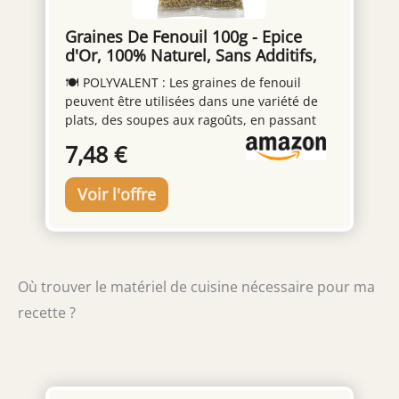
Graines De Fenouil 100g - Epice
d'Or, 100% Naturel, Sans Additifs,
Sans Arôme Artificiel, Sans
🍽️ POLYVALENT : Les graines de fenouil
Conservateur
peuvent être utilisées dans une variété de
plats, des soupes aux ragoûts, en passant
par les marinades, les plats de poisson et
7,48 €
bien plus encore. 💯 QUALITÉ : Nous nous
engageons à vous offrir des graines de
fenouil de la plus haute qualité, récoltées et
sélectionnées avec soin pour une expérience
gustative exceptionnelle. 🌱 100% NATUREL :
Nous n'utilisons pas d'additifs ni
conservateurs, pour une expérience
Où trouver le matériel de cuisine nécessaire pour ma
culinaire saine et authentique. 🌟 ÉPICE
D'OR : Réveillez vos papilles avec Épice d'Or,
recette ?
une expérience gastronomique unique qui
métamorphosera vos plats. Notre gamme,
minutieusement choisie parmi les
meilleures récoltes, garantit une qualité