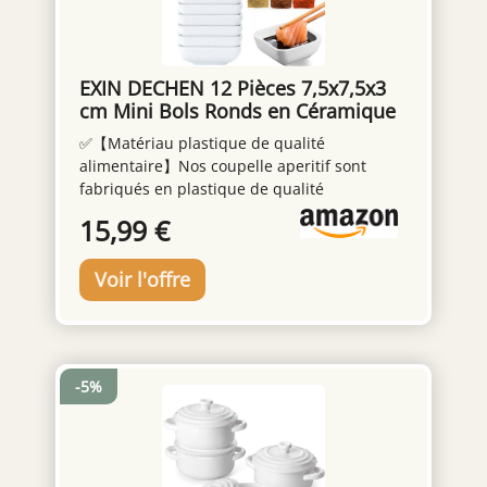
EXIN DECHEN 12 Pièces 7,5x7,5x3
cm Mini Bols Ronds en Céramique
✅【Matériau plastique de qualité
alimentaire】Nos coupelle aperitif sont
fabriqués en plastique de qualité
alimentaire, entièrement conforme aux
15,99 €
normes d'hygiène, non toxiques, inodores,
durables et sans danger pour entrer en
contact avec les aliments. Vous pouvez les
utiliser en toute sécurité pour contenir des
fruits, des collations, des condiments, des
sauces au vinaigre et d'autres aliments,
ajoutant ainsi de la couleur à votre table à
-5%
manger. ✅【Emballage et taille】Cet
ensemble de produits contient 12 coupelle
aperitif carrées de 3 pouces. Les dimensions
globales de chaque coupelle aperitif sont de
7,5 cm / 2,95 pouces de longueur, 7,5 cm /