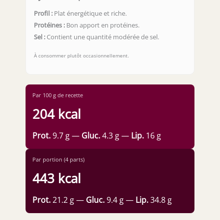
Profil :
Plat énergétique et riche.
Protéines :
Bon apport en protéines.
Sel :
Contient une quantité modérée de sel.
À consommer plutôt occasionnellement.
Par 100 g de recette
204 kcal
Prot.
9.7 g —
Gluc.
4.3 g —
Lip.
16 g
Par portion (4 parts)
443 kcal
Prot.
21.2 g —
Gluc.
9.4 g —
Lip.
34.8 g