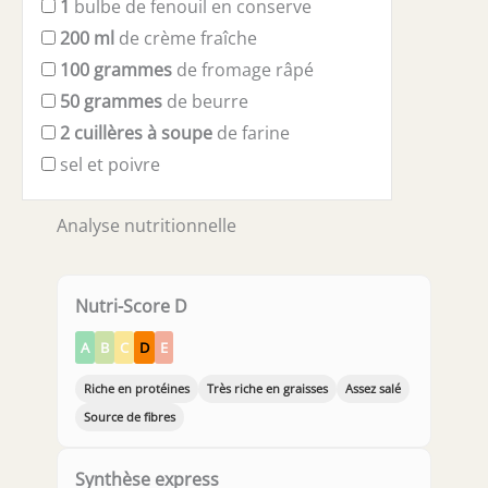
1
bulbe de fenouil en conserve
200
ml
de crème fraîche
100
grammes
de fromage râpé
50
grammes
de beurre
2
cuillères à soupe
de farine
sel et poivre
Analyse nutritionnelle
Nutri-Score D
A
B
C
D
E
Riche en protéines
Très riche en graisses
Assez salé
Source de fibres
Synthèse express