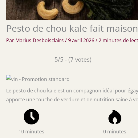
Pesto de chou kale fait maison
Par
Marius Desboisclairs
/
9 avril 2026
/
2 minutes de lec
5/5 - (7 votes)
Le pesto de chou kale est un compagnon idéal pour égayer 
apporte une touche de verdure et de nutrition saine à v
10 minutes
0 minutes