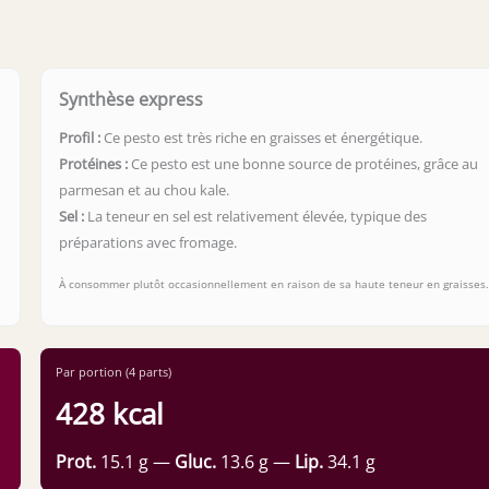
Synthèse express
Profil :
Ce pesto est très riche en graisses et énergétique.
Protéines :
Ce pesto est une bonne source de protéines, grâce au
parmesan et au chou kale.
Sel :
La teneur en sel est relativement élevée, typique des
préparations avec fromage.
À consommer plutôt occasionnellement en raison de sa haute teneur en graisses
Par portion (4 parts)
428 kcal
Prot.
15.1 g —
Gluc.
13.6 g —
Lip.
34.1 g