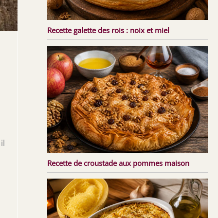
Recette galette des rois : noix et miel
il
Recette de croustade aux pommes maison