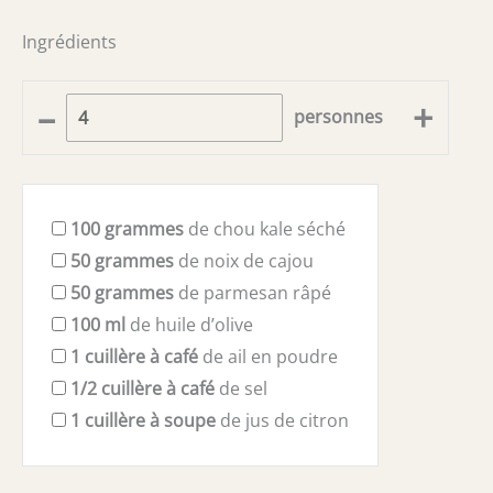
Ingrédients
–
+
personnes
100
grammes
de chou kale séché
50
grammes
de noix de cajou
50
grammes
de parmesan râpé
100
ml
de huile d’olive
1
cuillère à café
de ail en poudre
1/2
cuillère à café
de sel
1
cuillère à soupe
de jus de citron