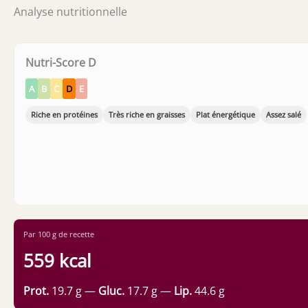
Analyse nutritionnelle
Nutri-Score D
A
B
C
D
E
Riche en protéines
Très riche en graisses
Plat énergétique
Assez salé
Par 100 g de recette
559 kcal
Prot.
19.7 g —
Gluc.
17.7 g —
Lip.
44.6 g