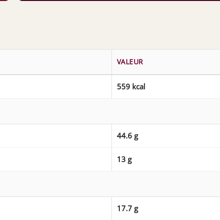
VALEUR
559 kcal
44.6 g
13 g
17.7 g