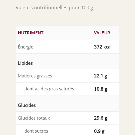
Valeurs nutritionnelles pour 100 g
NUTRIMENT
VALEUR
Énergie
372 kcal
Lipides
Matières grasses
22.1 g
dont acides gras saturés
10.8 g
Glucides
Glucides totaux
29.6 g
dont sucres
0.9 g