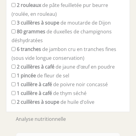
2
rouleaux
de pâte feuilletée pur beurre
(roulée, en rouleau)
3
cuillères à soupe
de moutarde de Dijon
80
grammes
de duxelles de champignons
déshydratées
6
tranches
de jambon cru en tranches fines
(sous vide longue conservation)
2
cuillères à café
de jaune d’œuf en poudre
1
pincée
de fleur de sel
1
cuillère à café
de poivre noir concassé
1
cuillère à café
de thym séché
2
cuillères à soupe
de huile d’olive
Analyse nutritionnelle