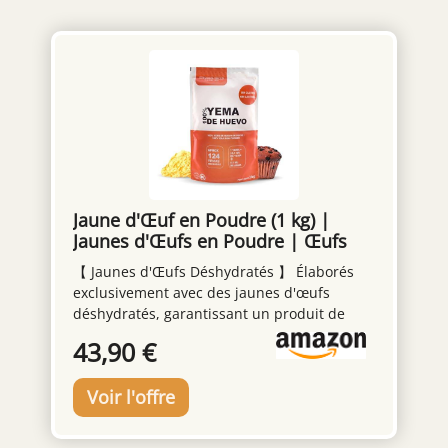
Jaune d'Œuf en Poudre (1 kg) |
Jaunes d'Œufs en Poudre | Œufs
Pasteurisés | Sans Additifs |
【 Jaunes d'Œufs Déshydratés 】 Élaborés
Produits Sans Lactose |
exclusivement avec des jaunes d'œufs
Présentation en Sachet Sous Vide
déshydratés, garantissant un produit de
première qualité pour vos recettes. Leur
43,90 €
pureté se reflète dans chaque préparation
【 Préparation 】 Avec un mélange simple
d'une partie de jaune d'œuf en poudre et
d'une partie d'eau, obtenez une texture
homogène prête à être utilisée dans vos