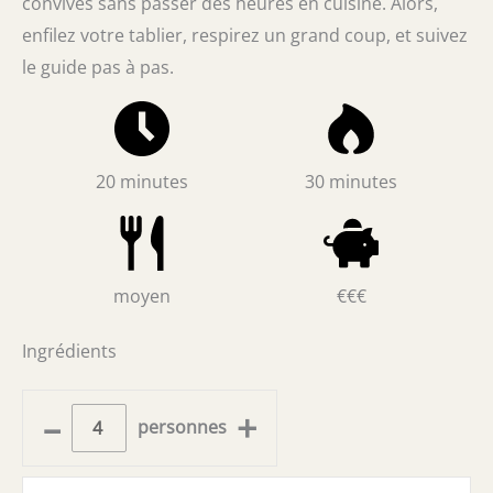
convives sans passer des heures en cuisine. Alors,
enfilez votre tablier, respirez un grand coup, et suivez
le guide pas à pas.
20 minutes
30 minutes
moyen
€€€
Ingrédients
–
+
personnes