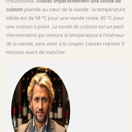
croustillante.
Utilisez impérativement une sonde de
cuisson
plantée au cœur de la viande : la température
idéale est de 58 °C pour une viande rosée, 65 °C pour
une cuisson à point.
La sonde de cuisson est un petit
thermomètre qui mesure la température à l’intérieur
de la viande, sans avoir à la couper.
Laissez reposer 5
minutes avant de trancher.