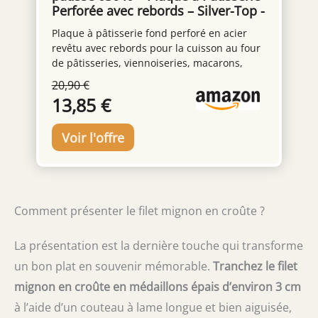
au lave-vaisselle selon les consignes
Perforée avec rebords – Silver-Top -
d’entretien. Le dos magnétique de la base
Acier revêtu, gris argenté 40x30cm
permet de la garder à portée de main sur le
Plaque à pâtisserie fond perforé en acier
réfrigérateur, le barbecue ou toute surface
revêtu avec rebords pour la cuisson au four
métallique.
de pâtisseries, viennoiseries, macarons,
cookies, fonds de tartes et tout type de
20,90 €
recettes sucrées ou salées telles que pizzas,
13,85 €
quiches… A utiliser avec ou sans cercle à
pâtisserie En acier revêtu épaisseur
0.60mm, anti-adhésif, revêtement Skandia
by Whitford pour une cuisson uniforme et
optimale des préparations Croustillant
assuré par la perforation des plaques : l’air
circule plus facilement, la pâte est plus
Comment présenter le filet mignon en croûte ?
dorée, plus croustillante Très bonne
résistance aux rayures, aux taches et jusqu’à
une température de 230°C au four. Facile à
La présentation est la dernière touche qui transforme
nettoyer : lavage à la main avec du liquide
un bon plat en souvenir mémorable.
Tranchez le filet
vaisselle. Ne pas utiliser d’objets tranchants
mignon en croûte en médaillons épais d’environ 3 cm
à l’aide d’un couteau à lame longue et bien aiguisée,