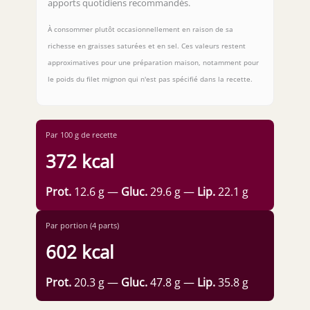
apports quotidiens recommandés.
À consommer plutôt occasionnellement en raison de sa
richesse en graisses saturées et en sel. Ces valeurs restent
approximatives pour une préparation maison, notamment pour
le poids du filet mignon qui n'est pas spécifié dans la recette.
Par 100 g de recette
372 kcal
Prot.
12.6 g —
Gluc.
29.6 g —
Lip.
22.1 g
Par portion (4 parts)
602 kcal
Prot.
20.3 g —
Gluc.
47.8 g —
Lip.
35.8 g