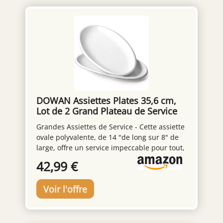
DOWAN Assiettes Plates 35,6 cm,
Lot de 2 Grand Plateau de Service
en Porcelaine Blanche pour
Grandes Assiettes de Service - Cette assiette
Apéritif, Collation, Dessert, Sushi,
ovale polyvalente, de 14 "de long sur 8" de
Salade, Pâtes, Poisson, Lave-
large, offre un service impeccable pour tout,
vaisselle et Micro-ondes
des entrées aux plats principaux, des
42,99 €
desserts et plus encore. Idéal pour les petits
déjeuners, dîners ou fêtes, fêtes de famille,
dîners de fête des mères. Robuste et Saine -
Assiettes plates ovales, résistantes, une
sorte de premium sans plomb, incassable et
plus robuste que le grès. Rend nos assiettes