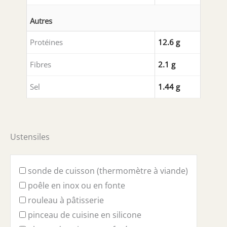
Autres
Protéines
12.6 g
Fibres
2.1 g
Sel
1.44 g
Ustensiles
sonde de cuisson (thermomètre à viande)
poêle en inox ou en fonte
rouleau à pâtisserie
pinceau de cuisine en silicone