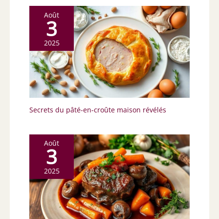
Août
3
2025
Secrets du pâté-en-croûte maison révélés
Août
3
2025