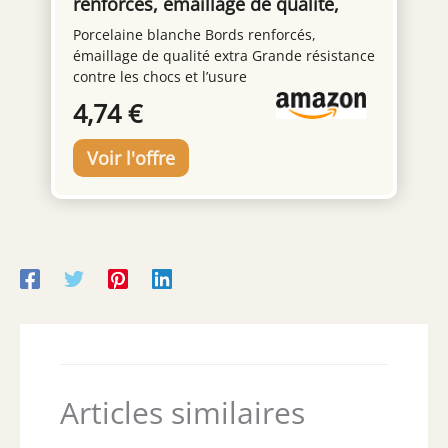
renforcés, émaillage de qualité,
résistance aux impacts et à l'usure,
Porcelaine blanche Bords renforcés,
convient à micro-ondes et lave-
émaillage de qualité extra Grande résistance
vaisselle, ø220mm, porcelaine
contre les chocs et l’usure
blanche
4,74 €
Articles similaires