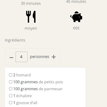
45 minutes
30 minutes
moyen
€€€
Ingrédients
–
+
personnes
2
homard
100
grammes
de petits pois
100
grammes
de parmesan
1
échalote
1
gousse d’ail