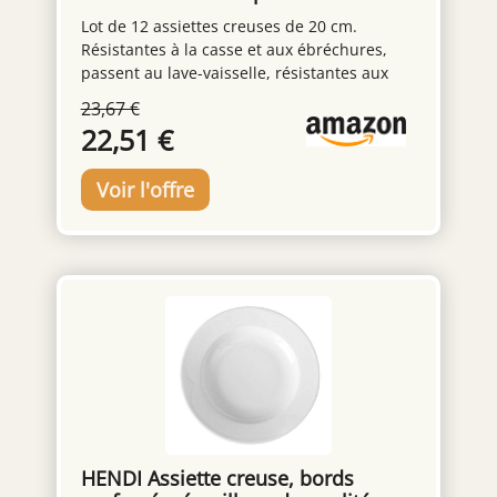
résistant Blanc 20 cm
Lot de 12 assiettes creuses de 20 cm.
Résistantes à la casse et aux ébréchures,
passent au lave-vaisselle, résistantes aux
changements de température, 100 %
23,67 €
hygiénique. L’opale Arcopal est une matière
22,51 €
non poreuse qui empêche les bactéries de
se déposer. Elle est très facile à nettoyer et
totalement hygiénique. Fabriquée en France.
Compatible micro-ondes et lave-vaisselle.
HENDI Assiette creuse, bords