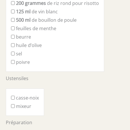
200
grammes
de riz rond pour risotto
125
ml
de vin blanc
500
ml
de bouillon de poule
feuilles de menthe
beurre
huile d’olive
sel
poivre
Ustensiles
casse-noix
mixeur
Préparation