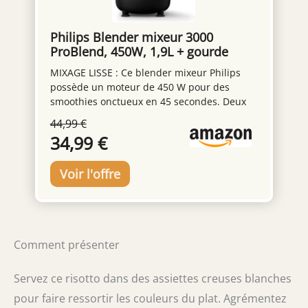
Philips Blender mixeur 3000
ProBlend, 450W, 1,9L + gourde
nomade, Noir
MIXAGE LISSE : Ce blender mixeur Philips
possède un moteur de 450 W pour des
smoothies onctueux en 45 secondes. Deux
vitesses, fonction Pulse et jusqu’à 19 000
44,99 €
tours/min pour un mixage rapide et
34,99 €
homogène. TAILLE FAMILIALE : Blender à
smoothie pour toute la famille - Le grand
pichet de 1,9 litre prépare jusqu'à 5 portions
à la fois (verres de 200 ml) - Gourde nomade
incluse TECHNOLOGIE PROBLEND UNIQUE:
avec un moteur, une forme de lame et un
pichet au design idéal pour mixer et profiter
Comment présenter
d'une puissance optimale RECETTES
PERSONNALISÉES : préparez des smoothies
maison sains, des soupes et plus avec l'appli
Servez ce risotto dans des assiettes creuses blanches
HomeID - Des recettes personnalisées
pour faire ressortir les couleurs du plat. Agrémentez
inspirantes à votre goût à suivre étape par