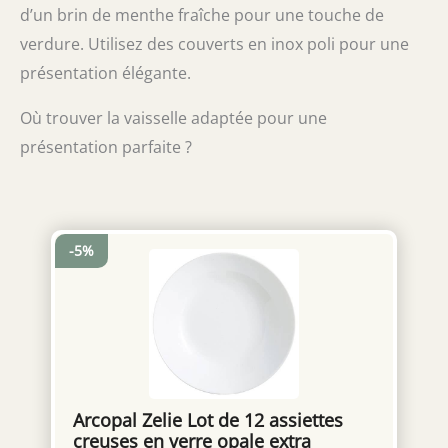
d’un brin de menthe fraîche pour une touche de
étape CONTENU DE LA BOITE : Blender,
pichet en plastique lavable au lave-vaisselle,
verdure. Utilisez des couverts en inox poli pour une
gourde nomade
présentation élégante.
Où trouver la vaisselle adaptée pour une
présentation parfaite ?
-5%
Arcopal Zelie Lot de 12 assiettes
creuses en verre opale extra