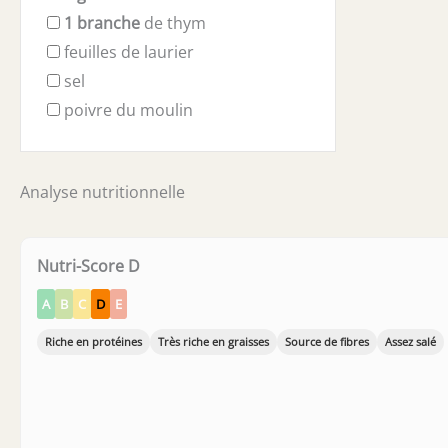
1
branche
de thym
feuilles de laurier
sel
poivre du moulin
Analyse nutritionnelle
Nutri-Score D
A
B
C
D
E
Riche en protéines
Très riche en graisses
Source de fibres
Assez salé