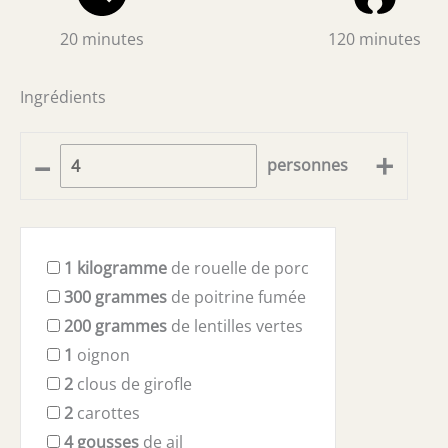
20 minutes
120 minutes
Ingrédients
–
+
personnes
1
kilogramme
de rouelle de porc
300
grammes
de poitrine fumée
200
grammes
de lentilles vertes
1
oignon
2
clous de girofle
2
carottes
4
gousses
de ail