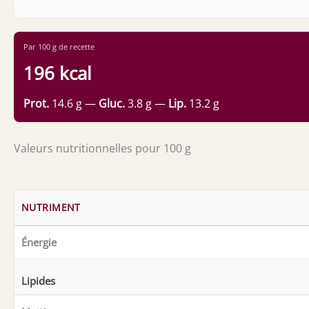
Par 100 g de recette
196 kcal
Prot.
14.6 g —
Gluc.
3.8 g —
Lip.
13.2 g
Valeurs nutritionnelles pour 100 g
NUTRIMENT
Énergie
Lipides