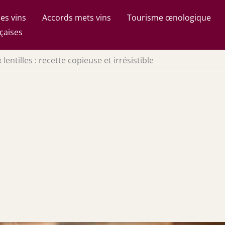
es vins
Accords mets vins
Tourisme œnologique
çaises
lentilles : recette copieuse et irrésistible