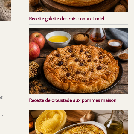
Recette galette des rois : noix et miel
et
Recette de croustade aux pommes maison
s.