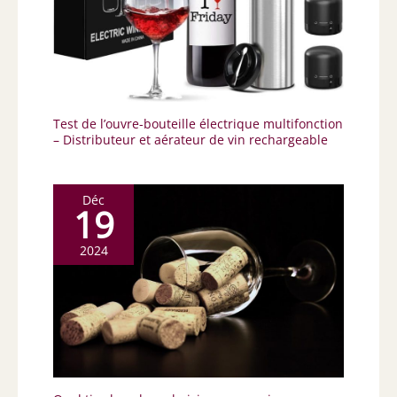
Test de l’ouvre-bouteille électrique multifonction
– Distributeur et aérateur de vin rechargeable
Déc
19
2024