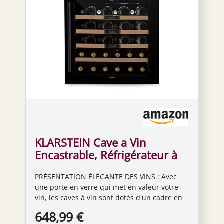
KLARSTEIN Cave a Vin
Encastrable, Réfrigérateur à
Vin, Porte en Verre, Cave à
PRÉSENTATION ÉLÉGANTE DES VINS : Avec
Vieillissement, Zone Unique,
une porte en verre qui met en valeur votre
Prosecco, Ecran Tactile,
vin, les caves à vin sont dotés d'un cadre en
Réfrigérateur Bar, Frigo,
acier inoxydable brossé, un éclairage
648,99 €
Protection UV, 5-20°C, 36
intérieur élégant et d'une protection contre