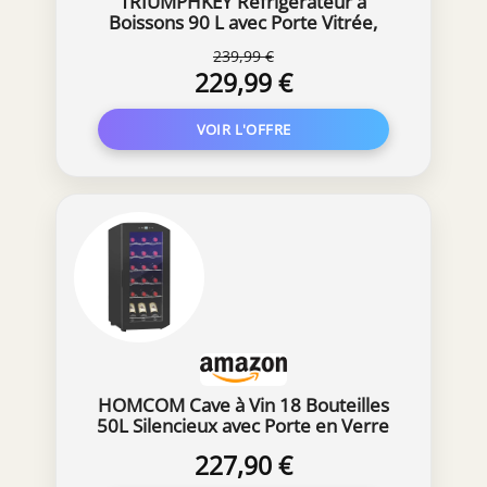
TRIUMPHKEY Réfrigérateur à
pour la conservation de vos bouteilles à la
Boissons 90 L avec Porte Vitrée,
maison, un restaurants et tout endroit où les
Mini Frigo pour 128 Canettes,
connaisseurs de vin se réunissent.
239,99 €
Étagères Réglables pour Bière, Vin
229,99 €
et Soda, Idéal pour Maison, Bar,
Bureau ou Appartement
HOMCOM Cave à Vin 18 Bouteilles
50L Silencieux avec Porte en Verre
Noir
227,90 €