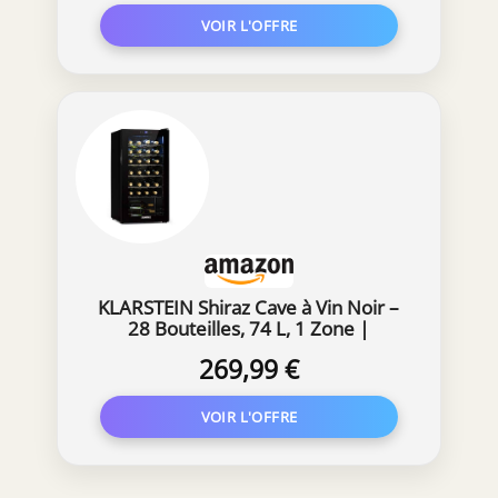
KLARSTEIN Shiraz Cave à Vin Noir –
28 Bouteilles, 74 L, 1 Zone |
Réfrigérateur à Vin Pose Libre,
269,99 €
Porte Vitrée, Silencieux, 5–18 °C,
LED, Cadre Inox