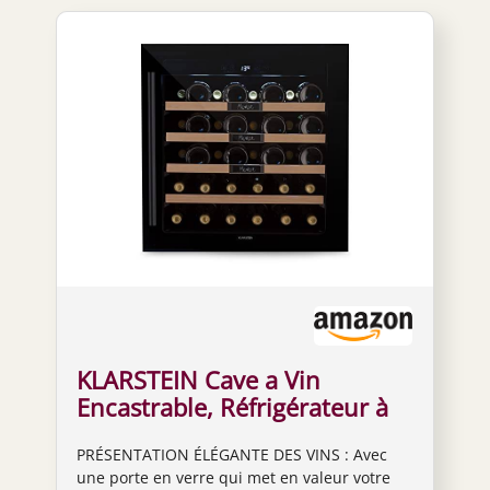
KLARSTEIN Cave a Vin
Encastrable, Réfrigérateur à
Vin, Porte en Verre, Cave à
PRÉSENTATION ÉLÉGANTE DES VINS : Avec
Vieillissement, Zone Unique,
une porte en verre qui met en valeur votre
Prosecco, Ecran Tactile,