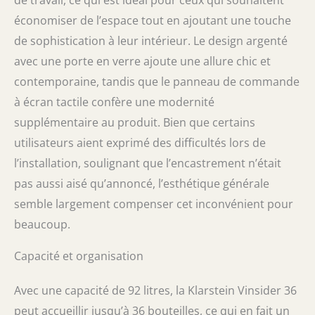
de travail, ce qui est idéal pour ceux qui souhaitent
MOTEUR ULTRA SILENCIEUX : Grâce au
moteur silencieux de 39 dB et à son design
économiser de l’espace tout en ajoutant une touche
élégant, la cave a vin encastrable est idéale
de sophistication à leur intérieur. Le design argenté
pour la conservation de vos bouteilles à la
avec une porte en verre ajoute une allure chic et
maison, un restaurants et tout endroit où les
connaisseurs de vin se réunissent.
contemporaine, tandis que le panneau de commande
à écran tactile confère une modernité
supplémentaire au produit. Bien que certains
utilisateurs aient exprimé des difficultés lors de
l’installation, soulignant que l’encastrement n’était
pas aussi aisé qu’annoncé, l’esthétique générale
semble largement compenser cet inconvénient pour
beaucoup.
Capacité et organisation
Avec une capacité de 92 litres, la Klarstein Vinsider 36
peut accueillir jusqu’à 36 bouteilles, ce qui en fait un