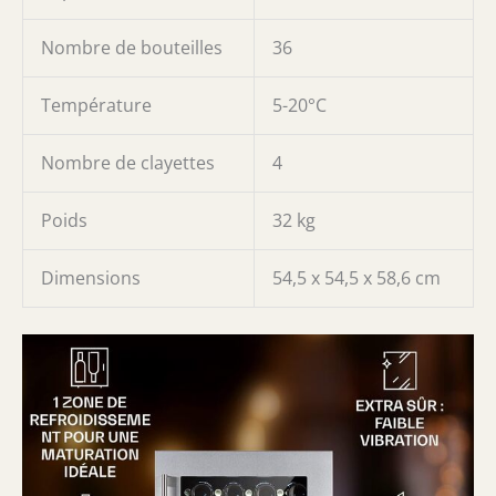
Nombre de bouteilles
36
Température
5-20°C
Nombre de clayettes
4
Poids
32 kg
Dimensions
54,5 x 54,5 x 58,6 cm