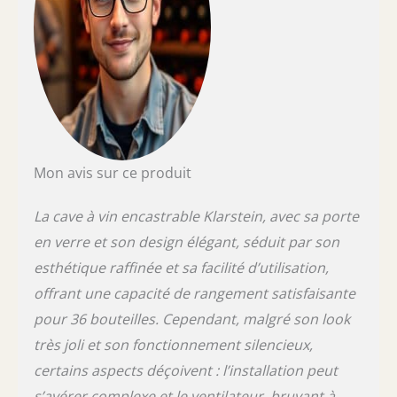
soient réfrigérés et prêts à être servis à tout
moment. L'écran LCD affiche la température
afin de contrôler le bon fonctionement.
MOTEUR ULTRA SILENCIEUX : Grâce au
moteur silencieux de 39 dB et à son design
élégant, la cave a vin encastrable est idéale
pour la conservation de vos bouteilles à la
maison, un restaurants et tout endroit où les
connaisseurs de vin se réunissent.
Mon avis sur ce produit
La cave à vin encastrable Klarstein, avec sa porte
en verre et son design élégant, séduit par son
esthétique raffinée et sa facilité d’utilisation,
offrant une capacité de rangement satisfaisante
pour 36 bouteilles. Cependant, malgré son look
très joli et son fonctionnement silencieux,
certains aspects déçoivent : l’installation peut
s’avérer complexe et le ventilateur, bruyant à