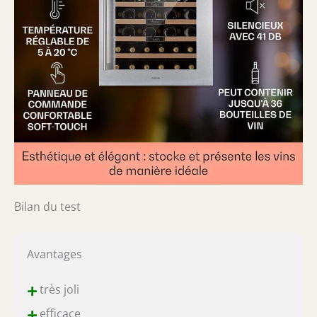
Bilan du test
Avantages
+
très joli
+
efficace