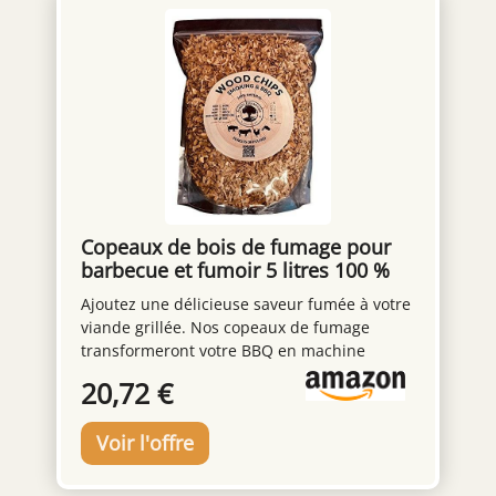
Copeaux de bois de fumage pour
barbecue et fumoir 5 litres 100 %
naturel issu de forêts polonaises
Ajoutez une délicieuse saveur fumée à votre
hêtre
viande grillée. Nos copeaux de fumage
transformeront votre BBQ en machine
produisant à chaque fois des viandes
20,72 €
appétissantes. Bois naturel issu des forêts
polonaises, sans ajout Idéal pour une
utilisation sur le grill, le fumoir, le style
Kamado ou le barbecue bouilloire. Peut être
utilisé directement sur les charbons ou dans