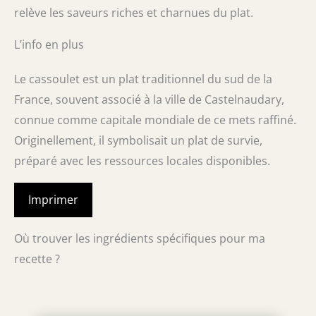
relève les saveurs riches et charnues du plat.
L’info en plus
Le cassoulet est un plat traditionnel du sud de la
France, souvent associé à la ville de Castelnaudary,
connue comme capitale mondiale de ce mets raffiné.
Originellement, il symbolisait un plat de survie,
préparé avec les ressources locales disponibles.
Imprimer
Où trouver les ingrédients spécifiques pour ma
recette ?