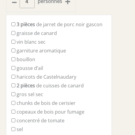
–
+
personnes
3
pièces
de jarret de porc noir gascon
graisse de canard
vin blanc sec
garniture aromatique
bouillon
gousse d’ail
haricots de Castelnaudary
2
pièces
de cuisses de canard
gros sel sec
chunks de bois de cerisier
copeaux de bois pour fumage
concentré de tomate
sel