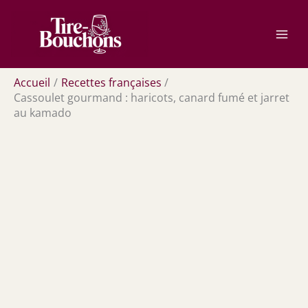
Aller
Rechercher
au
contenu
Accueil
Recettes françaises
Cassoulet gourmand : haricots, canard fumé et jarret
au kamado