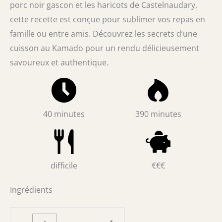
porc noir gascon et les haricots de Castelnaudary,
cette recette est conçue pour sublimer vos repas en
famille ou entre amis. Découvrez les secrets d’une
cuisson au Kamado pour un rendu délicieusement
savoureux et authentique.
40 minutes
390 minutes
difficile
€€€
Ingrédients