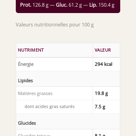
Prot.
126.8 g —
Gluc.
61.2 g —
Lip.
150.4 g
Valeurs nutritionnelles pour 100 g
NUTRIMENT
VALEUR
Énergie
294 kcal
Lipides
Matières grasses
19.8 g
dont acides gras saturés
7.5 g
Glucides
Glucides totaux
8.1 g