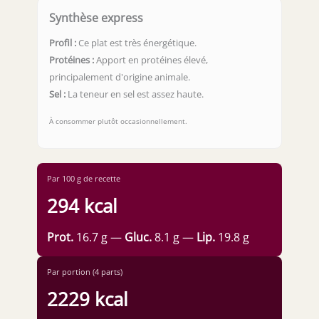
Synthèse express
Profil :
Ce plat est très énergétique.
Protéines :
Apport en protéines élevé,
principalement d'origine animale.
Sel :
La teneur en sel est assez haute.
À consommer plutôt occasionnellement.
Par 100 g de recette
294 kcal
Prot.
16.7 g —
Gluc.
8.1 g —
Lip.
19.8 g
Par portion (4 parts)
2229 kcal