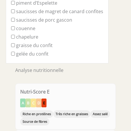
piment d’Espelette
saucisses de magret de canard confites
saucisses de porc gascon
couenne
chapelure
graisse du confit
gelée du confit
Analyse nutritionnelle
Nutri-Score E
A
B
C
D
E
Riche en protéines
Très riche en graisses
Assez salé
Source de fibres