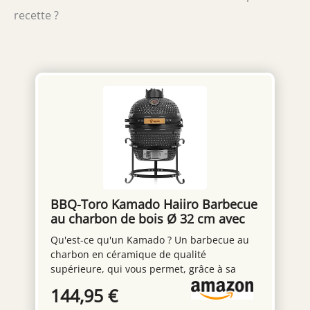
recette ?
BBQ-Toro Kamado Haiiro Barbecue
au charbon de bois Ø 32 cm avec
thermomètre, poignée en bois |
Qu'est-ce qu'un Kamado ? Un barbecue au
Kamado en céramique, mini
charbon en céramique de qualité
barbecue au charbon de bois,
supérieure, qui vous permet, grâce à sa
barbecue en céramique (gris)
grande masse en céramique, d'atteindre
144,95 €
une conservation optimale de la chaleur.