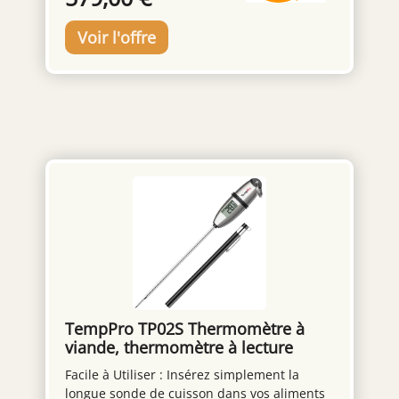
est plus robuste et résistante aux variations
de température. Grâce à cet effet craquelé,
la céramique est incassable et durable. La
surface émaillée avec effet craquelé embellit
particulièrement le mini barbecue tout en le
protégeant contre les rayures et les chocs.
Design : un véritable atout pour votre
cuisine extérieure. Design élégant avec des
matériaux de qualité supérieure et une
excellente finition en céramique, acier et
bambou. Vivez un événement barbecue
mémorable avec ce barbecue en forme
d’œuf, en famille et entre amis, pour une
expérience de grillade avec style.
TempPro TP02S Thermomètre à
viande, thermomètre à lecture
instantanée 3s
Facile à Utiliser : Insérez simplement la
longue sonde de cuisson dans vos aliments