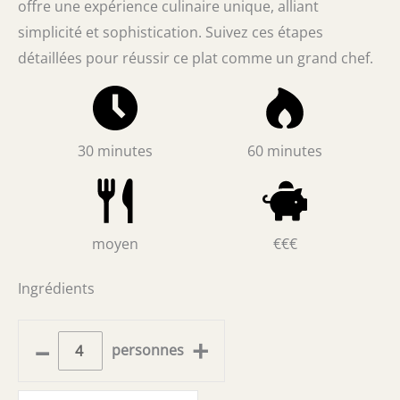
offre une expérience culinaire unique, alliant
simplicité et sophistication. Suivez ces étapes
détaillées pour réussir ce plat comme un grand chef.
30 minutes
60 minutes
moyen
€€€
Ingrédients
–
+
personnes