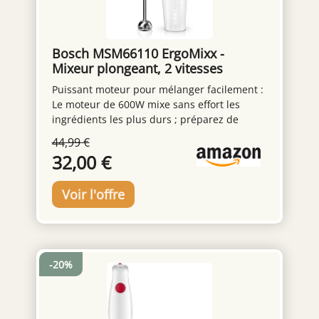
Bosch MSM66110 ErgoMixx -
Mixeur plongeant, 2 vitesses
Puissant moteur pour mélanger facilement :
Le moteur de 600W mixe sans effort les
ingrédients les plus durs ; préparez de
nombreuses recettes grâce à une large
44,99 €
gamme d’accessoires Contrôle aisé d’une
32,00 €
seule main : 2 vitesses et bouton turbo pour
un mixage optimal ; ajustez facilement la
puissance pour un résultat exceptionnel,
tout en utilisant une seule main Mixage
pratique et efficace : Le couteau
QuattroBlade en inox à 4 lames assure un
mélange lisse et homogène, avec moins
-20%
d’éclaboussures et un mixage plus rapide
Accessoire polyvalent inclus : Le mixeur est
livré avec un gobelet pratique pour mesurer
et mixer directement les ingrédients,