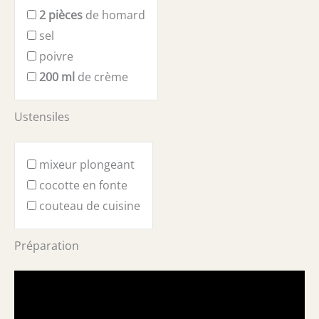
2
pièces
de homard
sel
poivre
200
ml
de crème
Ustensiles
mixeur plongeant
cocotte en fonte
couteau de cuisine
Préparation