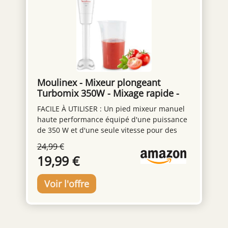
simplifiant la préparation des repas Contenu
de la livraison : Mixeur plongeant ErgoMixx
600 W avec 2 vitesses et gobelet doseur
Moulinex - Mixeur plongeant
Turbomix 350W - Mixage rapide -
Blanc
FACILE À UTILISER : Un pied mixeur manuel
haute performance équipé d'une puissance
de 350 W et d'une seule vitesse pour des
résultats parfaits sans effort, tout cela en
24,99 €
appuyant sur un bouton PIED ANTI-
19,99 €
ECLABOUSSURES : Le pied antiéclaboussures
évite les éclaboussures et les dégâts, pour
une expérience plus propre et plus agréable
DESIGN CONFORTABLE : Une poignée
ergonomique avec une prise en main
texturée, pour expérience plus facile et plus
confortable, idéal pour une utilisation