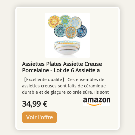
Assiettes Plates Assiette Creuse
Porcelaine - Lot de 6 Assiette a
Pates | Salade | Soupe | Dessert |
【Excellente qualité】 Ces ensembles de
Risotto - 680 ml - 20×4 cm
assiettes creuses sont faits de céramique
durable et de glaçure colorée sûre. Ils sont
sans plomb, sans cadmium et sans danger.
34,99 €
Ne vous inquiétez pas des substances
nocives qui pénètrent dans vos aliments.
【Application】Ce plat multifonctionnel est
très approprié comme assiettes à pâtes, plat
a salade, assiette à soupe, assiette à risotto,