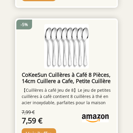
-5%
CoKeeSun Cuillères à Café 8 Pièces,
14cm Cuillere a Cafe, Petite Cuillère
en Acier Inoxydable, Cuillère Pour
【Cuillères à café Jeu de 8】Le jeu de petites
dessert, thé, Espresso, Polies
cuillères à café contient 8 cuillères à thé en
Miroir, Lavables au Lave-vaisselle,
acier inoxydable, parfaites pour la maison
pour la Maison, l'hôtel
ou le restaurant et un remplacement
7,99 €
fantastique pour les couverts à cuillères
7,59 €
perdus. Les cuillères à café mesurent 3*14
cm. 【Haute qualité et Cuillères à café