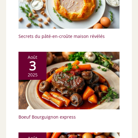
économiser de l'espace dans la cuisine.
Excellente option de cadeau : l'emballage
délicat en fait un cadeau idéal pour les jours
spéciaux comme Noël, la fête des mères, les
anniversaires et les anniversaires de
mariage. Également idéal pour les parents
Secrets du pâté-en-croûte maison révélés
ou les amis qui aiment la cuisine.
Août
3
2025
Boeuf Bourguignon express