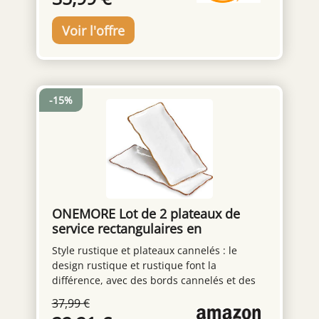
rectangulaire pratique. Cet ensemble de
plats de service est parfait pour servir des
bonbons, de la viande, des chips, des
apéritifs, ou comme plateau de légumes.
𝐃𝐄𝐒𝐈𝐆𝐍 𝐂𝐎𝐙𝐘 𝐌𝐈𝐍𝐈𝐌𝐀𝐋𝐈𝐒𝐓𝐄 - Cet ensemble
de plats de service présente notre design
cozy Aura. Avec ses mignonnes
-15%
éclaboussures et son schéma de couleurs
blanc et marron cozy, cet ensemble de plats
rectangulaires est sûr de recevoir des
compliments en toute occasion. Pour un
usage quotidien ou pour des fêtes comme
Noël et Thanksgiving. 𝐂𝐄𝐑𝐀𝐌𝐈𝐐𝐔𝐄 𝐃𝐄
𝐇𝐀𝐔𝐓𝐄 𝐐𝐔𝐀𝐋𝐈𝐓𝐄 - Fabriqués en grès de
haute qualité, ces plateaux et plats de
ONEMORE Lot de 2 plateaux de
service sont robustes et sûrs pour un usage
service rectangulaires en
quotidien. Les assiettes blanches sont
céramique blanche, 38 cm, grandes
Style rustique et plateaux cannelés : le
également sans plomb et sans BPA pour
assiettes à dîner en porcelaine,
design rustique et rustique font la
vous garder, vous et vos proches, en
plateaux de fête pour dessert,
différence, avec des bords cannelés et des
sécurité. Profitez de la qualité de cet
buffet, entrée, steak
taches mouchetées sur la surface qui font
ensemble de plats MIAMIO. 𝐅𝐀𝐂𝐈𝐋𝐄 𝐄𝐓
37,99 €
ressortir cet ensemble de plateaux. Le bord
𝐂𝐎𝐍𝐕𝐄𝐍𝐈𝐄𝐍𝐓 - Grâce à leur haute qualité