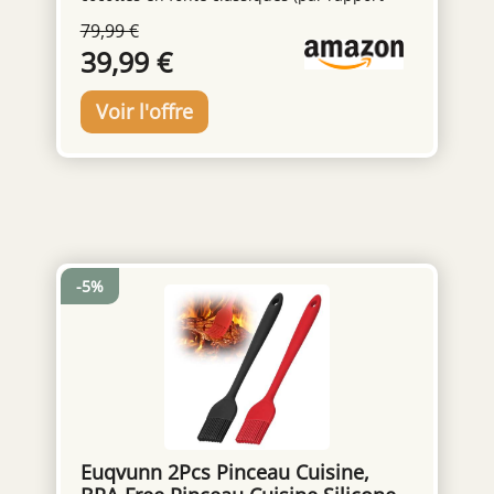
du pain, etc. Il s'agit véritablement d'une
aux gammes d'ustensiles en fonte de Tefal)
79,99 €
cocotte en fonte émaillée multifonctionnelle.
NETTOYAGE FACILE: le revêtement en
39,99 €
Facile à nettoyer : La surface émaillée de
céramique à l'intérieur assure un nettoyage
qualité alimentaire est dense et lisse, l'huile
facile, tandis que le design compatible lave-
ne pénètre pas facilement. Remarque : afin
vaisselle (sauf couvercle) offre une praticité
de prolonger la durée de vie de la casserole
ultime RÉSULTATS SAVOUREUX: le couvercle
émaillée, nous vous recommandons de la
de condensation promet des aliments
laver à la main. Rincez-la à l'eau ou essuyez-
tendres, moelleux et juteux, tandis que la
la avec un chiffon doux pour la nettoyer, et
base épaisse assure une cuisson uniforme
dites adieu aux difficultés liées au brossage
POLYVALENCE: ustensile parfait pour
avec de la laine d'acier. Excellent choix pour
réaliser une multitude de recettes, telles
un cadeau : Topbooc casserole émaillée aux
que des ragoûts, des plats rôtis, des pâtes,
-5%
couleurs magnifiques est à la fois un
des currys de légumes et bien plus
ustensile de cuisine et une décoration de
RECETTES DISPONIBLES: de nombreuses
table. C'est un cadeau pratique et de bon
recettes savoureuses disponibles en
goût pour votre famille et vos amis.
scannant le QR code sur l'emballage
Euqvunn 2Pcs Pinceau Cuisine,