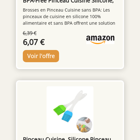
BPA-Free Pinceau Cuisine Silicone,
Antiadhésif Pinceau Pâtisserie,
Brosses en Pinceau Cuisine sans BPA: Les
Résistant à la Chaleur Pinceau
pinceaux de cuisine en silicone 100%
Alimentaire Pâtisserie, Barbecue,
alimentaire et sans BPA offrent une solution
Cuisine & Grillade(Rouge+Noir)
sûre et saine pour cuisiner. Idéaux pour les
6,39 €
cuisiniers soucieux de leur santé, ils évitent
6,07 €
les matériaux nocifs des pinceaux
traditionnels, garantissant des ustensiles de
cuisine sécurisés Résistant aux Hautes
Températures Pinceau Cuisine Silicone: Nos
silicone pinceau de cuisine résistent à des
températures jusqu'à 446°F (230°C) sans
fondre, se déformer ou se dégrader. Idéals
pour le grilling, la baking, la roasting ou le
sautéing, pinceau patisserie conservent leur
qualité et garantissent sécurité et fiabilité
pour toutes vos tâches culinaires Precision
Control for Healthier Cooking: Notre pinceau
cuisine assure une répartition uniforme de
l'huile avec un minimum d'utilisation. Ce
pinceau cuisine silicone vous permet de
Pinceau Cuisine, Silicone Pinceau,