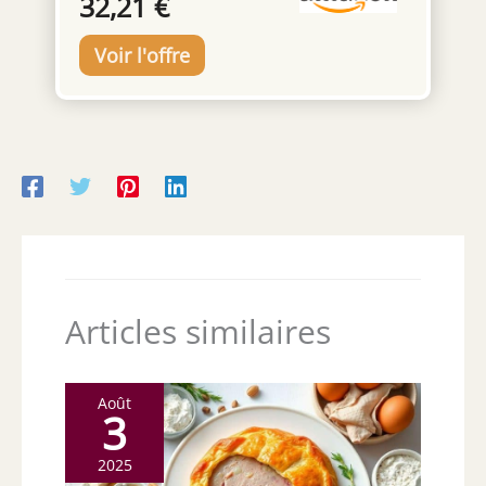
32,21 €
émaillé marron ajoute un look sophistiqué et
de fabrication, chaque grand plateau de
va bien avec votre vaisselle. Ensemble de
service est classé comme micro-ondable,
plateaux de service de grande taille :
lavable au lave-vaisselle, utilisable au four et
comprend 2 plateaux de service, chacun
au congélateur. Cela facilite la préparation
mesure 38,1 cm, idéal pour servir des fruits,
des aliments et le nettoyage sans tracas par
des desserts, des collations, des apéritifs,
la suite. 𝐂𝐀𝐃𝐄𝐀𝐔 𝐏𝐎𝐔𝐑 𝐄𝐋𝐋𝐄/𝐋𝐔𝐈 - Chaque
des plats d'accompagnement et de la
ensemble de plateaux de service est
salade, adapté pour un usage domestique et
soigneusement emballé dans une belle
professionnel. Céramique durable et
boîte cadeau. Cet ensemble de plateaux
robuste : les plateaux sont fabriqués à partir
blancs est le cadeau parfait pour les
de porcelaine de haute qualité, sans plomb
anniversaires, les mariages, les pendaisons
et sans cadmium, et ne réagit pas avec les
de crémaillère, Noël, la Saint-Valentin et
acides alimentaires. Ils sont cuits à haute
bien d'autres occasions. C'est aussi un
température, ce qui les rend lavables au
excellent cadeau pour les petites amies, les
Articles similaires
micro-ondes, au lave-vaisselle et au four
petits amis ou les parents.
jusqu'à 230 C. Facile à nettoyer : un vernis
lisse empêche les taches de rester, les
surfaces non poreuses, antiadhésives et
Août
3
résistantes aux taches permettent un
nettoyage facile. L'organisation sera un jeu
2025
d'enfant, car son design empilable aide à