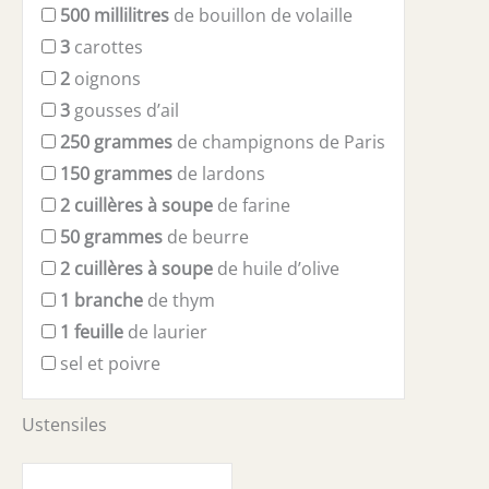
500
millilitres
de bouillon de volaille
3
carottes
2
oignons
3
gousses d’ail
250
grammes
de champignons de Paris
150
grammes
de lardons
2
cuillères à soupe
de farine
50
grammes
de beurre
2
cuillères à soupe
de huile d’olive
1
branche
de thym
1
feuille
de laurier
sel et poivre
Ustensiles