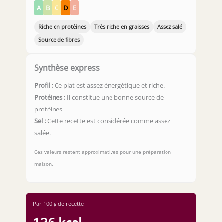
A
B
C
D
E
Riche en protéines
Très riche en graisses
Assez salé
Source de fibres
Synthèse express
Profil :
Ce plat est assez énergétique et riche.
Protéines :
Il constitue une bonne source de
protéines.
Sel :
Cette recette est considérée comme assez
salée.
Ces valeurs restent approximatives pour une préparation
maison.
Par 100 g de recette