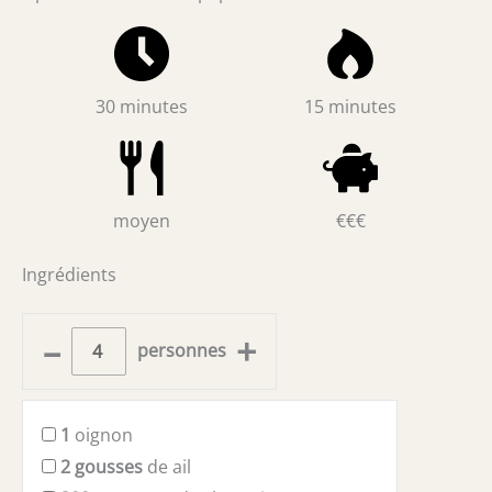
30 minutes
15 minutes
moyen
€€€
Ingrédients
–
+
personnes
1
oignon
2
gousses
de ail