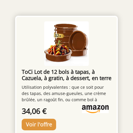
ToCi Lot de 12 bols à tapas, à
Cazuela, à gratin, à dessert, en terre
cuite, 175 ml, diamètre : 11,5 cm,
Utilisation polyvalentes : que ce soit pour
barquettes méditerranéennes,
des tapas, des amuse-gueules, une crème
traditionnelles, d'Espagne, marron
brûlée, un ragoût fin, ou comme bol à
dessert. Les petits ramequins peuvent être
34,06 €
utilisés de multiples façons. Design
classique : apportez le sentiment de vie
espagnole à la table à manger en la
décorant avec nos magnifiques bols en terre