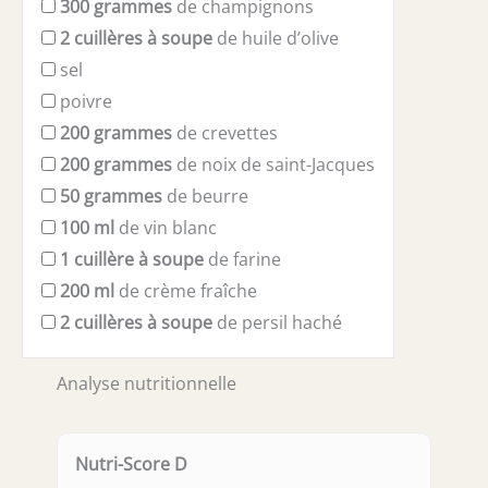
300
grammes
de champignons
2
cuillères à soupe
de huile d’olive
sel
poivre
200
grammes
de crevettes
200
grammes
de noix de saint-Jacques
50
grammes
de beurre
100
ml
de vin blanc
1
cuillère à soupe
de farine
200
ml
de crème fraîche
2
cuillères à soupe
de persil haché
Analyse nutritionnelle
Nutri-Score D