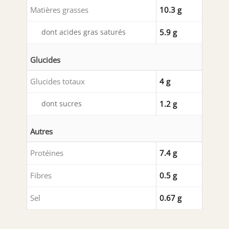
Matières grasses
10.3 g
dont acides gras saturés
5.9 g
Glucides
Glucides totaux
4 g
dont sucres
1.2 g
Autres
Protéines
7.4 g
Fibres
0.5 g
Sel
0.67 g