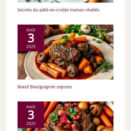
Secrets du pâté-en-croûte maison révélés
Août
3
2025
Boeuf Bourguignon express
Août
3
2025