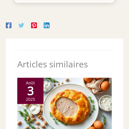
Dimensions extérieures : 20 x 9,5 cm
UTILISATION | Faites cuire ou gratiner avec
nos poêles en fonte. Conseil : disposez vos
aliments dans les poêles à frire. Vos invités
seront ravis. VERSATILE | Les casseroles sont
résistantes à la chaleur et conviennent donc
parfaitement pour le réfrigérateur, le four et
le gril. Vous pouvez également placer les
grilles directement dans le feu ou sur les
braises chaudes.
Articles similaires
Août
3
2025