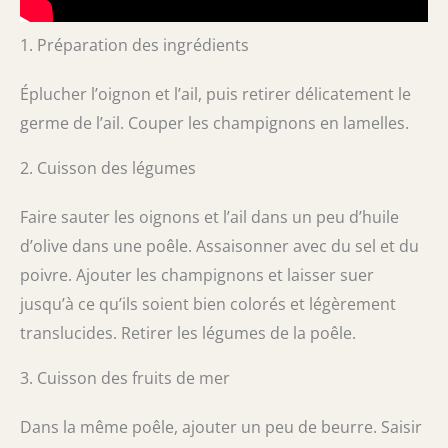
1. Préparation des ingrédients
Éplucher l’oignon et l’ail, puis retirer délicatement le
germe de l’ail. Couper les champignons en lamelles.
2. Cuisson des légumes
Faire sauter les oignons et l’ail dans un peu d’huile
d’olive dans une poêle. Assaisonner avec du sel et du
poivre. Ajouter les champignons et laisser suer
jusqu’à ce qu’ils soient bien colorés et légèrement
translucides. Retirer les légumes de la poêle.
3. Cuisson des fruits de mer
Dans la même poêle, ajouter un peu de beurre. Saisir