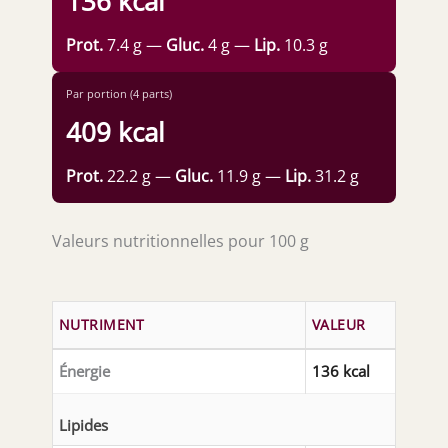
136 kcal
Prot.
7.4 g —
Gluc.
4 g —
Lip.
10.3 g
Par portion (4 parts)
409 kcal
Prot.
22.2 g —
Gluc.
11.9 g —
Lip.
31.2 g
Valeurs nutritionnelles pour 100 g
NUTRIMENT
VALEUR
Énergie
136 kcal
Lipides