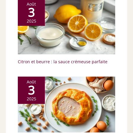
Août
3
2025
Citron et beurre : la sauce crémeuse parfaite
Août
3
2025