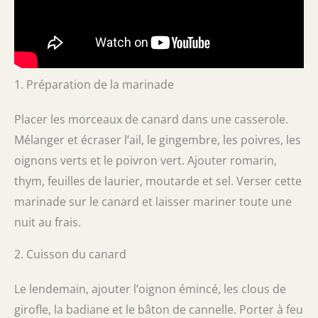
1. Préparation de la marinade
Placer les morceaux de canard dans une casserole.
Mélanger et écraser l’ail, le gingembre, les poivres, les
oignons verts et le poivron vert. Ajouter romarin,
thym, feuilles de laurier, moutarde et sel. Verser cette
marinade sur le canard et laisser mariner toute une
nuit au frais.
2. Cuisson du canard
Le lendemain, ajouter l’oignon émincé, les clous de
girofle, la badiane et le bâton de cannelle. Porter à feu