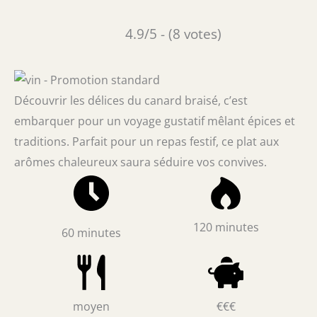
4.9/5 - (8 votes)
Découvrir les délices du canard braisé, c’est
embarquer pour un voyage gustatif mêlant épices et
traditions. Parfait pour un repas festif, ce plat aux
arômes chaleureux saura séduire vos convives.
120 minutes
60 minutes
moyen
€€€