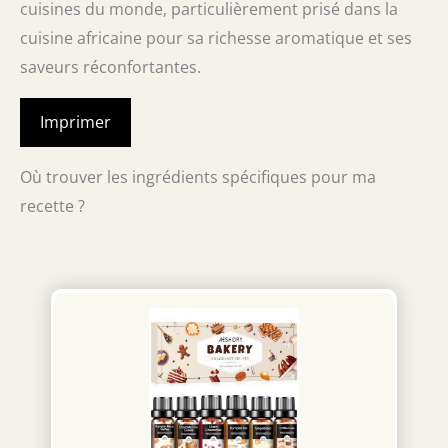
cuisines du monde, particulièrement prisé dans la
cuisine africaine pour sa richesse aromatique et ses
saveurs réconfortantes.
Imprimer
Où trouver les ingrédients spécifiques pour ma
recette ?