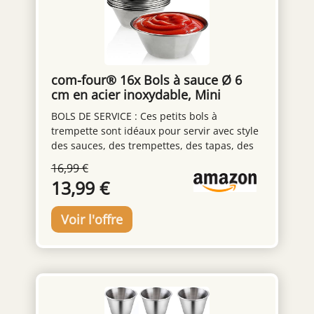
com-four® 16x Bols à sauce Ø 6
cm en acier inoxydable, Mini
récipients
BOLS DE SERVICE : Ces petits bols à
trempette sont idéaux pour servir avec style
des sauces, des trempettes, des tapas, des
vinaigrettes, des antipasti, des desserts et
16,99 €
bien d'autres délicieuses collations ! TAILLE
13,99 €
COMPACTE : Avec une capacité d'environ 35
ml chacun, les mini bols sont parfaitement
portionnés pour le ketchup, la mayonnaise,
le guacamole et d'autres accompagnements
populaires de nombreux plats ! UTILISATION
POLYVALENTE : Que ce soit pour servir de la
confiture, de la viande ou de la salade aux
œufs au petit-déjeuner, comme bol à
trempette lors d'un barbecue ou comme bol