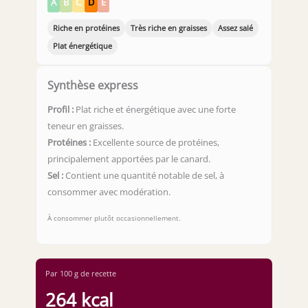
A
B
C
D
E
Riche en protéines
Très riche en graisses
Assez salé
Plat énergétique
Synthèse express
Profil :
Plat riche et énergétique avec une forte
teneur en graisses.
Protéines :
Excellente source de protéines,
principalement apportées par le canard.
Sel :
Contient une quantité notable de sel, à
consommer avec modération.
À consommer plutôt occasionnellement.
Par 100 g de recette
264 kcal