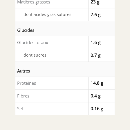
Matières grasses
23 g
dont acides gras saturés
7.6 g
Glucides
Glucides totaux
1.6 g
dont sucres
0.7 g
Autres
Protéines
14.8 g
Fibres
0.4 g
Sel
0.16 g