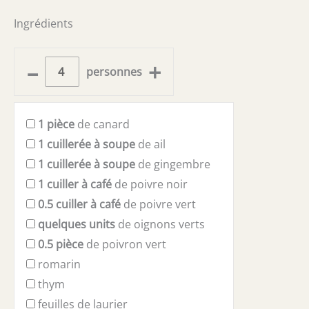
Ingrédients
–
+
personnes
1
pièce
de canard
1
cuillerée à soupe
de ail
1
cuillerée à soupe
de gingembre
1
cuiller à café
de poivre noir
0.5
cuiller à café
de poivre vert
quelques
units
de oignons verts
0.5
pièce
de poivron vert
romarin
thym
feuilles de laurier