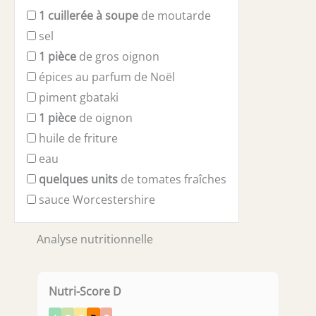
1
cuillerée à soupe
de moutarde
sel
1
pièce
de gros oignon
épices au parfum de Noël
piment gbataki
1
pièce
de oignon
huile de friture
eau
quelques
units
de tomates fraîches
sauce Worcestershire
Analyse nutritionnelle
Nutri-Score D