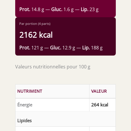
Prot.
14.8 g —
Gluc.
1.6 g —
Lip.
23 g
Par portion (4 parts)
2162 kcal
Prot.
121 g —
Gluc.
12.9 g —
Lip.
188 g
Valeurs nutritionnelles pour 100 g
NUTRIMENT
VALEUR
Énergie
264 kcal
Lipides