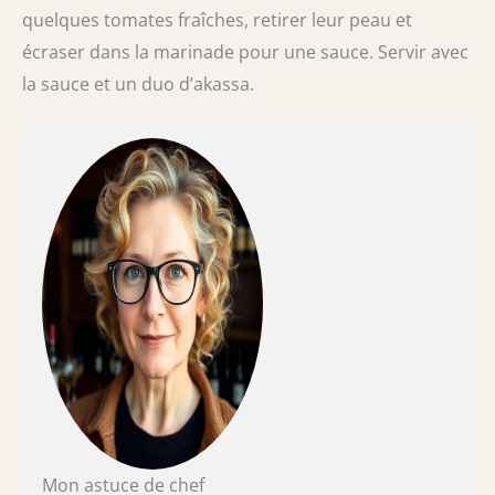
quelques tomates fraîches, retirer leur peau et
écraser dans la marinade pour une sauce. Servir avec
la sauce et un duo d’akassa.
Mon astuce de chef