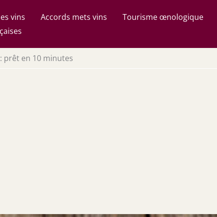
es vins
Accords mets vins
Tourisme œnologique
çaises
: prêt en 10 minutes