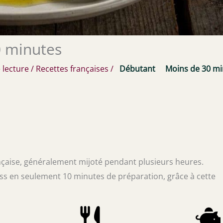
0 minutes
 lecture
/
Recettes françaises
/
Débutant
Moins de 30 mi
ançaise, généralement mijoté pendant plusieurs heures.
ess en seulement 10 minutes de préparation, grâce à cette