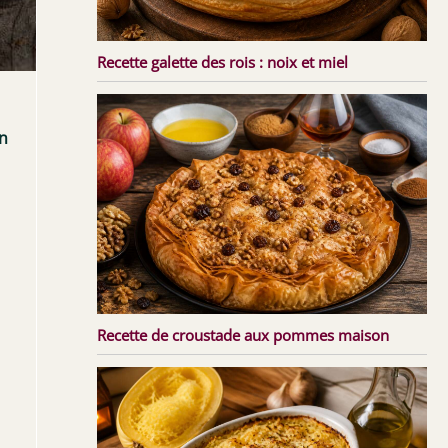
Recette galette des rois : noix et miel
n
Recette de croustade aux pommes maison