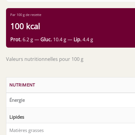
Par 100 g de recette
100 kcal
Prot.
6.2 g —
Gluc.
10.4 g —
Lip.
4.4 g
Valeurs nutritionnelles pour 100 g
NUTRIMENT
Énergie
Lipides
Matières grasses