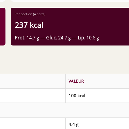
Par portion (4 parts)
237 kcal
Prot.
14.7 g —
Gluc.
24.7 g —
Lip.
10.6 g
VALEUR
100 kcal
4.4 g