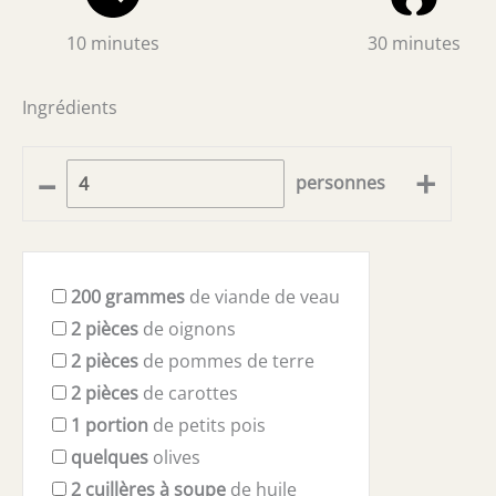
10 minutes
30 minutes
Ingrédients
–
+
personnes
200
grammes
de viande de veau
2
pièces
de oignons
2
pièces
de pommes de terre
2
pièces
de carottes
1
portion
de petits pois
quelques
olives
2
cuillères à soupe
de huile