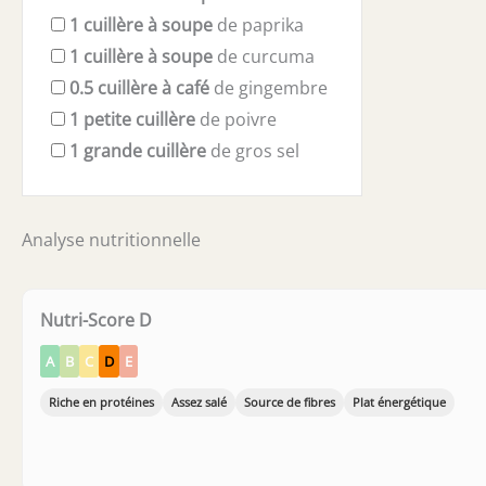
1
cuillère à soupe
de paprika
1
cuillère à soupe
de curcuma
0.5
cuillère à café
de gingembre
1
petite cuillère
de poivre
1
grande cuillère
de gros sel
Analyse nutritionnelle
Nutri-Score D
A
B
C
D
E
Riche en protéines
Assez salé
Source de fibres
Plat énergétique