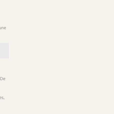
 une
 De
es,