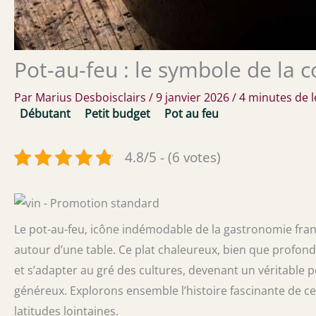
Pot-au-feu : le symbole de la c
Par
Marius Desboisclairs
/
9 janvier 2026
/
4 minutes de l
Débutant
Petit budget
Pot au feu
4.8/5 - (6 votes)
Le pot-au-feu, icône indémodable de la gastronomie frança
autour d’une table. Ce plat chaleureux, bien que profond
et s’adapter au gré des cultures, devenant un véritable p
généreux. Explorons ensemble l’histoire fascinante de ce
latitudes lointaines.