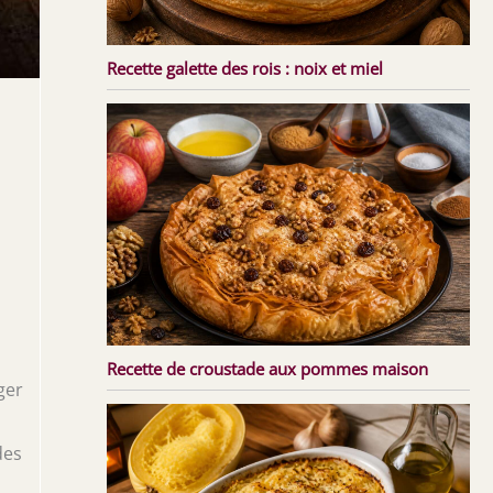
Recette galette des rois : noix et miel
Recette de croustade aux pommes maison
ger
des