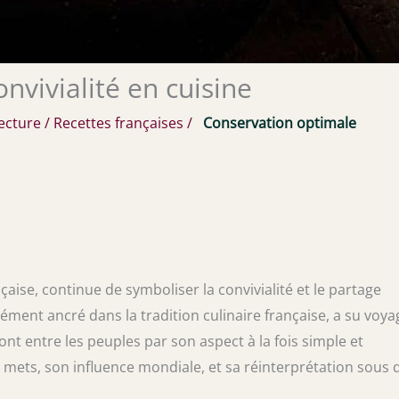
onvivialité en cuisine
ecture
/
Recettes françaises
/
Conservation optimale
ise, continue de symboliser la convivialité et le partage
ément ancré dans la tradition culinaire française, a su voya
ont entre les peuples par son aspect à la fois simple et
 mets, son influence mondiale, et sa réinterprétation sous 