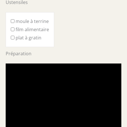
Ustensiles
moule à terrine
film alimentaire
plat à gratin
Préparation