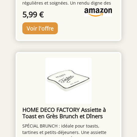
régulières et soignées. Un rendu digne des
grandes tables, à chaque service INOX
5,99 €
RÉSISTANT : sa structure en acier inoxydable
résiste à l'usure et ne rouille pas au fil des
utilisations. Un ustensile durable pour vos
repas de fête PRISE EN MAIN FACILE : son
format ergonomique de 18,5 cm assure un
geste précis et confortable. Idéal même pour
les préparations les plus délicates
ENTRETIEN SIMPLE : sa surface lisse se
nettoie en un instant à l'eau ou au lave-
vaisselle. Un gain de temps après chaque
utilisation ACCESSOIRE DES FÊTES : parfait
pour trancher foie gras, terrines et fromages
frais lors de vos repas conviviaux. L'outil
incontournable des tables gourmandes
HOME DECO FACTORY Assiette à
Toast en Grès Brunch et Dîners
Blanc et Noir
SPÉCIAL BRUNCH : idéale pour toasts,
tartines et petits-déjeuners. Une assiette