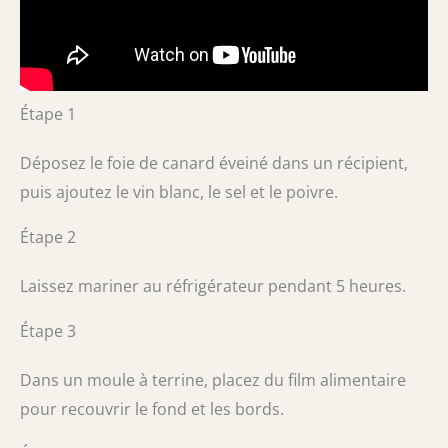
Étape 1
Déposez le foie de canard éveiné dans un récipient,
puis ajoutez le vin blanc, le sel et le poivre.
Étape 2
Laissez mariner au réfrigérateur pendant 5 heures.
Étape 3
Dans un moule à terrine, placez du film alimentaire
pour recouvrir le fond et les bords.