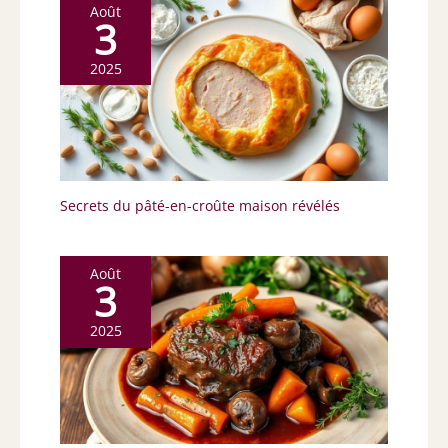
Août
3
2025
Secrets du pâté-en-croûte maison révélés
Août
3
2025