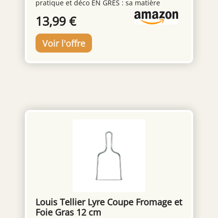
pratique et déco EN GRÈS : sa matière
robuste résiste à un usage régulier. Une
13,99 €
assiette durable et élégante BLANC ET NOIR
: ce contraste chic s'accorde à toute
vaisselle. Un accent déco tendance
POLYVALENTE : idéale pour brunchs, dîners
et apéritifs. Une assiette à multiples usages
FACILE À NETTOYER : elle passe aisément à
l'entretien du quotidien. Une assiette facile
à vivre
Louis Tellier Lyre Coupe Fromage et
Foie Gras 12 cm