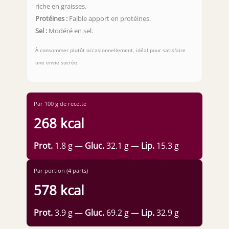
riche en graisses.
Protéines :
Faible apport en protéines.
Sel :
Modéré en sel.
À consommer plutôt occasionnellement, idéal pour satisfaire
une envie sucrée.
Par 100 g de recette
268 kcal
Prot.
1.8 g —
Gluc.
32.1 g —
Lip.
15.3 g
Par portion (4 parts)
578 kcal
Prot.
3.9 g —
Gluc.
69.2 g —
Lip.
32.9 g