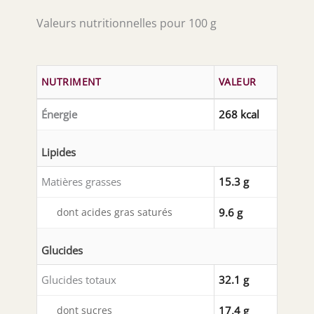
Valeurs nutritionnelles pour 100 g
NUTRIMENT
VALEUR
Énergie
268 kcal
Lipides
Matières grasses
15.3 g
dont acides gras saturés
9.6 g
Glucides
Glucides totaux
32.1 g
dont sucres
17.4 g