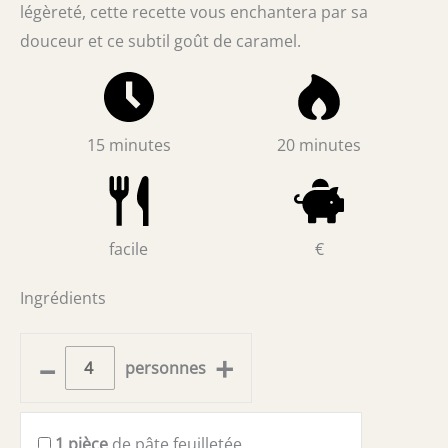
légèreté, cette recette vous enchantera par sa
douceur et ce subtil goût de caramel.
15 minutes
20 minutes
facile
€
Ingrédients
–
+
personnes
1
pièce
de pâte feuilletée