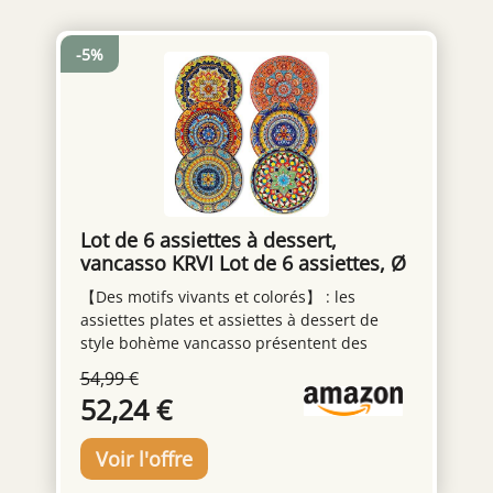
-5%
Lot de 6 assiettes à dessert,
vancasso KRVI Lot de 6 assiettes, Ø
22 cm Lot d'assiettes pour lave-
【Des motifs vivants et colorés】 : les
vaisselle et micro-ondes, assiettes
assiettes plates et assiettes à dessert de
à pâtes, assiettes à petit-déjeuner,
style bohème vancasso présentent des
assiettes à dessert
motifs enchanteurs et complexes qui
54,99 €
capturent l'essence libre d'esprit de la
52,24 €
culture bohème. Les couleurs vives et les
motifs artistiques évoquent un sentiment de
joie et de positivité, améliorant votre
expérience culinaire avec une explosion