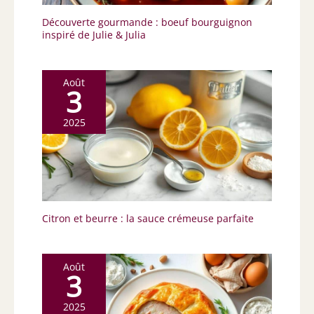
Découverte gourmande : boeuf bourguignon
inspiré de Julie & Julia
Août
3
2025
Citron et beurre : la sauce crémeuse parfaite
Août
3
2025